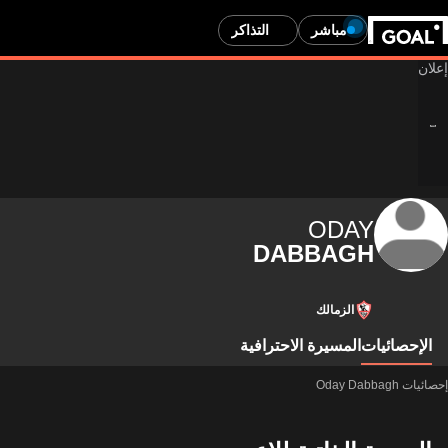
مباشر
التذاكر
ODAY
DABBAGH
الزمالك
الإحصائيات
المسيرة الاحترافية
إحصائيات Oday Dabbagh