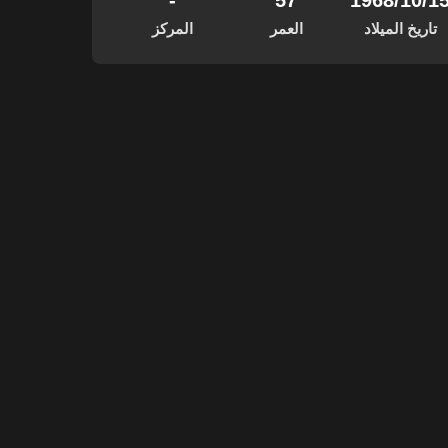
‏/10‏/1968
57
-
تاريخ الميلاد
العمر
المركز