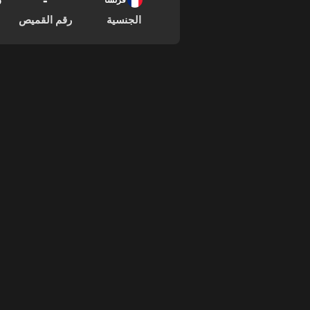
-
15
فرنسا
الجنسية
رقم القميص