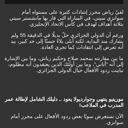
لقيّ رياض محرز إشادات كثيرة على مستواه أمام
سوانزي سيتي، في المباراة التي فاز بها مانشستر سيتي
بثلاثة أهداف لهدف في كأس الاتحاد الإنجليزي.
ورغم أن الدولي الجزائري حلّ بديلًا في الدقيقة 55 ولم
يشارك منذ البداية، لكنه أبلى بلاءً حسنًا إلى حد كبير، بيد
أنه تعرض إلى انتقادات كما تجري العادة.
ما بين مقارنته بمحمد صلاح وحكيم زياش، وما بين الإشارة
إلى أنه "أناني"، وما بين أولئك الذين يعتقدون أنه مظلوم،
تباينت ردود الأفعال حيال الدولي الجزائري.
مورينيو ينتهي وجوارديولا يعود .. دليلك الشامل لإطالة عمر
المدرب في الملاعب!
الآن نستعرض سويًا بعض ردود الأفعال على محرز أمام
سوانزي.