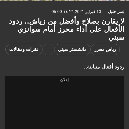
عمر خليل
10 فبراير 2021 ١٤:٢٦-05:00
لا يقارن بصلاح وأفضل من زياش.. ردود
الأفعال على أداء محرز أمام سوانزي
سيتي
رياض محرز
مانشستر سيتي
فقرات ومقالات
س
ردود أفعال متباينة..