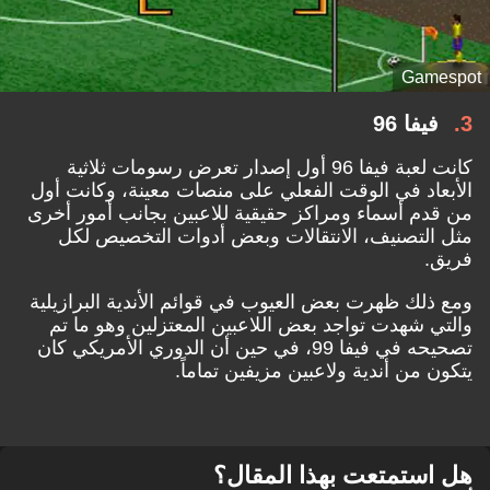
Gamespot
3
فيفا 96
كانت لعبة فيفا 96 أول إصدار تعرض رسومات ثلاثية
الأبعاد في الوقت الفعلي على منصات معينة، وكانت أول
من قدم أسماء ومراكز حقيقية للاعبين بجانب أمور أخرى
مثل التصنيف، الانتقالات وبعض أدوات التخصيص لكل
فريق.
ومع ذلك ظهرت بعض العيوب في قوائم الأندية البرازيلية
والتي شهدت تواجد بعض اللاعبين المعتزلين وهو ما تم
تصحيحه في فيفا 99، في حين أن الدوري الأمريكي كان
يتكون من أندية ولاعبين مزيفين تماماً.
هل استمتعت بهذا المقال؟