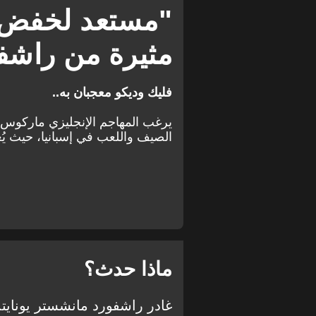
الدوري الإنجليزي الممتاز
انتقالات
"مستعد لخفض ر
مثيرة من راشف
فليك وديكو معجبان به..
يرغب المهاجم الإنجليزي ماركوس 
الصيف واللعب في إسبانيا، حيث يُ
ماذا حدث؟
غادر راشفورد مانشستر يونايتد