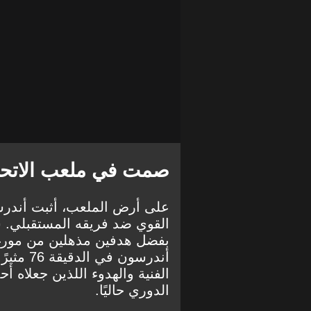
صمت في ملعب الاتحا
على أرض الملعب، أثبت أندرس
القوي ضد فريقه المستقبلي. شع
بفضل هدفين مذهلين من مور
أندرسون
الفنية والهدوء اللذين جعلاه أح
الدوري حاليًا.