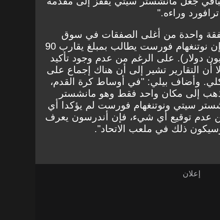
ستباقي جعل مانشستر سيتي يقفز إلى مقدمة
ترافورد وراءه."
صفقة واحدة من أغلى الصفقات في سوق
الانتقالات الصيفية، حيث يقال إن نوتنغهام فورست يطالب بمبلغ يقارب 90
 جنيه إسترليني (120 مليون دولار). على الرغم من عدم وجود تأكيد
أن التقارير تشير إلى أن هناك إجماع على
كلي. وأضاف بيلي: "في أوساط كرة القدم،
ذهب إلى مكان واحد فقط وهو مانشستر
ستر سيتي ونوتنغهام فورست لم يؤكدا أي
ن عدم توقيع أي شيء، فإن أندرسون يعرف
سيكون ذلك في ملعب الاتحاد".