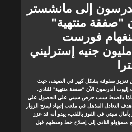
ت
الدوري الإنجليزي الممتاز
أندرسون إلى مانشستر
ن "صفقة منتهية"
نغهام فورست
لمطالبة بـ 90 مليون جنيه إسترليني
را
 تعزيز صفوفه بشكل كبير في الصيف، حيث
ليوت أندرسون الآن "صفقة منتهية" للنادي.
ر اللاعب البالغ من العمر 23 عامًا بالضبط سبب حرص سيتي على الحصول على
دف التعادل المذهل في ملعب إتيهاد ليمنح الزوار
 بآمال سيتي في الفوز باللقب، يبدو أنه قد عزز
 مسؤولو النادي إلى إصلاح خط وسطهم قبل