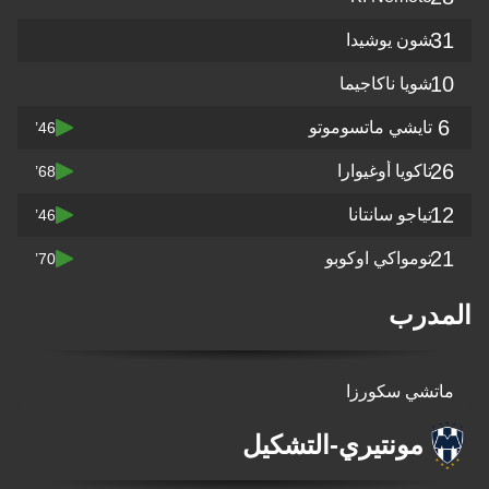
31
شون يوشيدا
10
شويا ناكاجيما
6
تايشي ماتسوموتو
46’
26
تاكويا أوغيوارا
68’
12
تياجو سانتانا
46’
21
تومواكي اوكوبو
70’
المدرب
ماتشي سكورزا
مونتيري
-
التشكيل