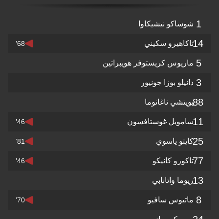
1
شوساكو نيشيكاوا
14
تاكاهيرو سكيني
68’
5
ماريوس كريستوفر هويبراتين
3
دانيلو بوزا جونيور
88
يويتشي ناغانوما
11
سامويل غوستافسون
46’
25
كايتو ياسوي
81’
77
تاكورو كانيكو
46’
13
ريوما واتانابي
8
ماتيوس سافيو
70’