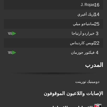
16
J. Rojas
14
إريك أغيري
25
سانتياجو ميلي
3
خيراردو أرتياجا
65’
22
لويس كارديناس
4
فيكتور جوزمان
85’
المدرب
دومينيك تورينت
الإصابات واللاعبون الموقوفون