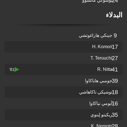
24
يوسوكي ماتسوو
البدلاء
9
جينكي هاراغوتشي
17
H. Komori
27
T. Teruuchi
41
R. Nitta
81’
39
جومبي هاياكاوا
18
توشيكي تاكاهاشي
16
أيومي نياكاوا
35
ريكيتو إينوي
28
K. Nemoto