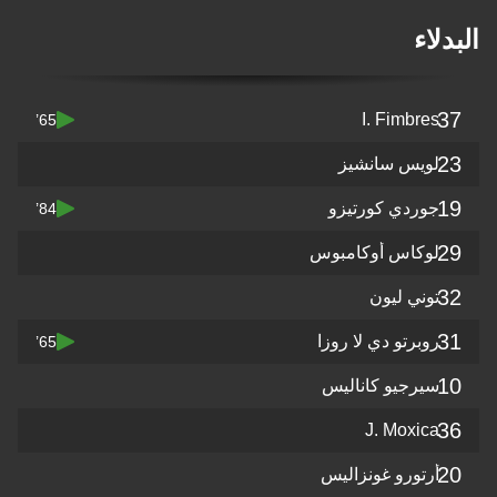
البدلاء
37
I. Fimbres
65’
23
لويس سانشيز
19
جوردي كورتيزو
84’
29
لوكاس أوكامبوس
32
توني ليون
31
روبرتو دي لا روزا
65’
10
سيرجيو كاناليس
36
J. Moxica
20
أرتورو غونزاليس