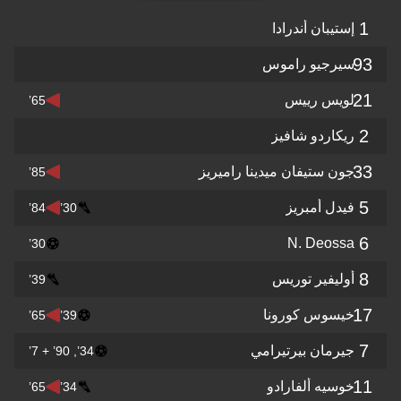
1
إستيبان أندرادا
93
سيرجيو راموس
21
لويس رييس
65’
2
ريكاردو شافيز
33
جون ستيفان ميدينا راميريز
85’
5
فيدل أمبريز
84’
30’
6
N. Deossa
30’
8
أوليفير توريس
39’
17
خيسوس كورونا
65’
39’
7
جيرمان بيرتيرامي
34’, 90’ + 7’
11
خوسيه ألفارادو
65’
34’