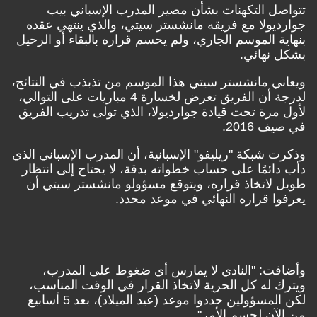
تتواصل التكهنات بشأن مصير المدرب الإسباني بيب
جوارديولا مع فريقه مانشستر سيتي، والذي ينتهي عقده
بنهاية الموسم الجاري، ولم يحسم قراره بالبقاء أو الرحيل
بشكل نهائي.
ويعاني مانشستر سيتي هذا الموسم من تذبذب في النتائج،
لدرجة أن الفريق تعرض لخسارة 4 مباريات على التوالي،
لأول مرة تحت قيادة جوارديولا، الذي تولى تدريب الفريق
في صيف 2016.
وذكرت شبكة "ريليفو" الإسبانية، أن المدرب الإسباني الذي
دأب دائمًا على حساب خطواته بدقة، لا يحتاج إلى انتظار
طويل لاتخاذ قراره، ويتوقع مسؤولو مانشستر سيتي أن
يعرفوا قراره النهائي في موعد محدد.
وأضافت: "النادي لا يمارس أي ضغوط على المدرب،
ويترك له كل الحرية لاتخاذ القرار في الوقت المناسب،
لكن المسؤولين حددوا موعد (عيد الميلاد)، بعد 5 أسابيع
من الآن لحسم الأمر".