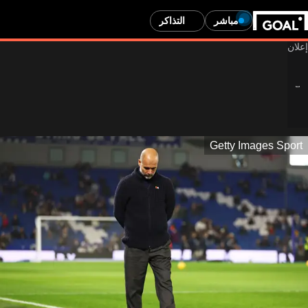
مباشر
التذاكر
Getty Images Sport