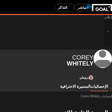
مباشر
التذاكر
COREY
WHITELY
بروملي
الإحصائيات
المسيرة الاحترافية
إحصائيات Corey Whitely