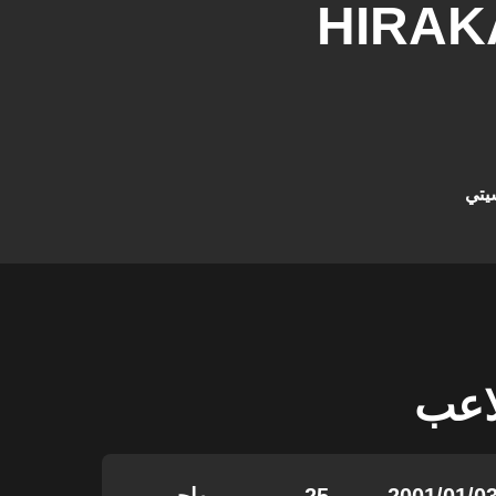
HIRA
يتي
لاعب