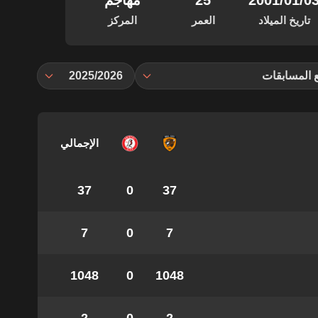
‏/01‏/2001
25
مهاجم
تاريخ الميلاد
العمر
المركز
 المسابقات
2025/2026
الإجمالي
37
0
37
7
0
7
1048
0
1048