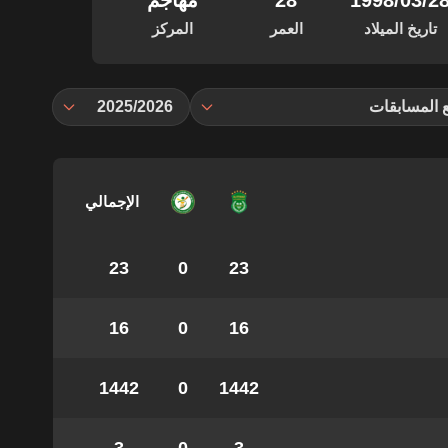
‏/03‏/1998
28
مهاجم
تاريخ الميلاد
العمر
المركز
 المسابقات
2025/2026
الإجمالي
23
0
23
16
0
16
1442
0
1442