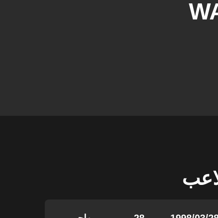
W
لاعب