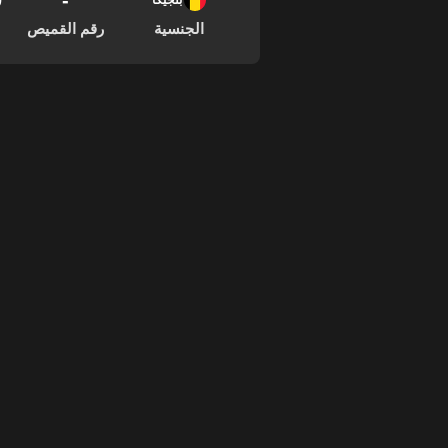
-
10
بلجيكا
الجنسية
رقم القميص