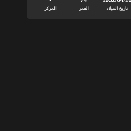
‏/04‏/1952
74
-
تاريخ الميلاد
العمر
المركز