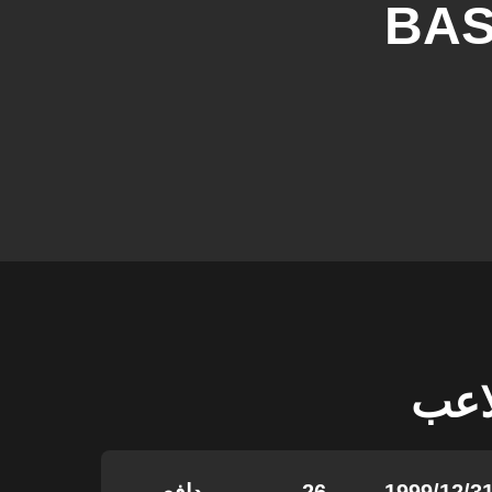
BA
لاعب