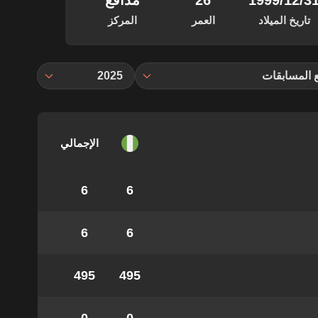
‏/12‏/1999
26
مدافع
تاريخ الميلاد
العمر
المركز
 المسابقات
2025
الإجمالي
6
6
6
6
495
495