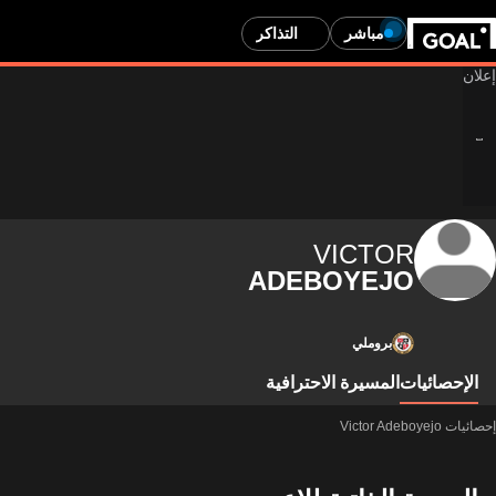
مباشر
التذاكر
VICTOR
ADEBOYEJO
بروملي
الإحصائيات
المسيرة الاحترافية
إحصائيات Victor Adeboyejo