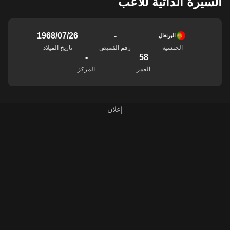
السيرة الذاتية للاعب
-
26‏/07‏/1968
البرتغال
الجنسية
رقم القميص
تاريخ الميلاد
-
58
العمر
المركز