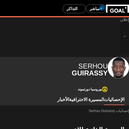
مباشر
التذاكر
SERHOU
GUIRASSY
بوروسيا دورتموند
الإحصائيات
المسيرة الاحترافية
الأخبار
إحصائيات Serhou Guirassy