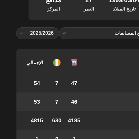
‏/03‏/1999
27
مدافع
تاريخ الميلاد
العمر
المركز
 المسابقات
2025/2026
الإجمالي
54
7
47
53
7
46
4815
630
4185