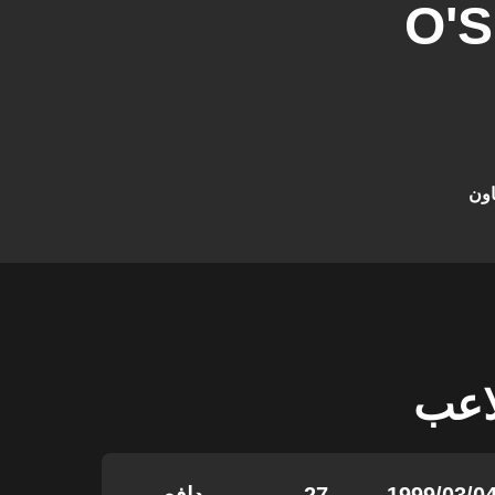
O'
اون
لاعب