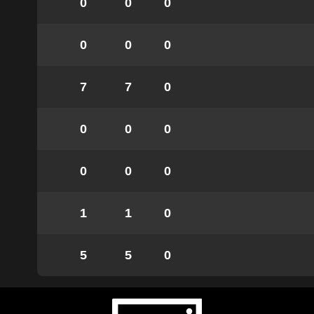
0
0
0
0
0
0
7
7
0
0
0
0
0
0
0
1
1
0
5
5
0