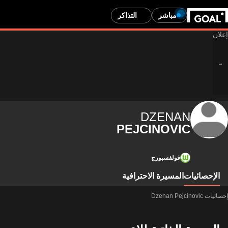
مباشر
التذاكر
DZENAN
PEJCINOVIC
فولفسبورج
الإحصائيات
المسيرة الاحترافية
إحصائيات Dzenan Pejcinovic