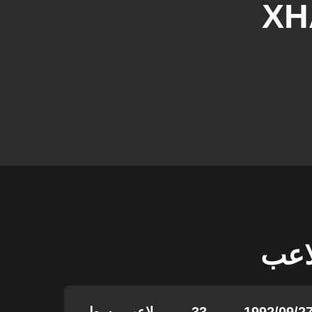
XH
لاعب