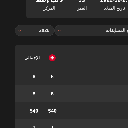
‏/09‏/1992
33
لاعب وسط
تاريخ الميلاد
العمر
المركز
 المسابقات
2026
الإجمالي
6
6
6
6
540
540