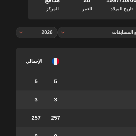
‏/10‏/1997
28
مدافع
تاريخ الميلاد
العمر
المركز
 المسابقات
2026
الإجمالي
5
5
3
3
257
257