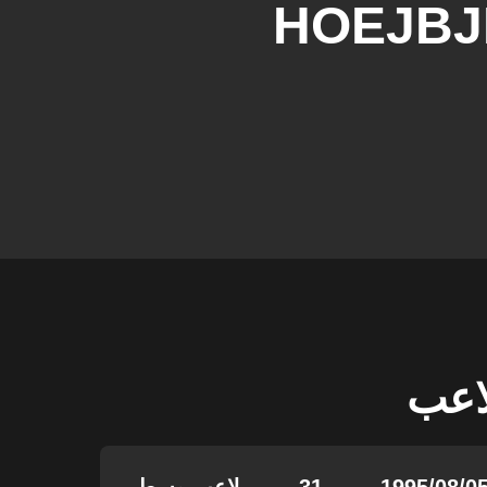
HOEJB
لاعب