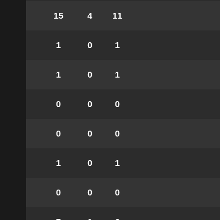
15
4
11
1
0
1
1
0
1
0
0
0
0
0
0
1
0
1
0
0
0