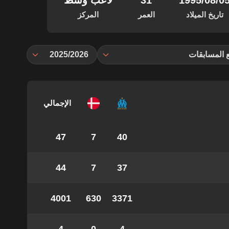
‏/08‏/1995
31
لاعب وسط
تاريخ الميلاد
العمر
المركز
 المسابقات
2025/2026
الإجمالي
47
7
40
44
7
37
4001
630
3371