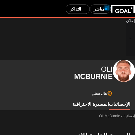
مباشر
التذاكر
OLI
MCBURNIE
هال سيتي
الإحصائيات
المسيرة الاحترافية
إحصائيات Oli McBurnie