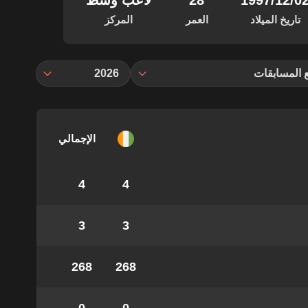
‏/12‏/1997
28
لاعب وسط
تاريخ الميلاد
العمر
المركز
 المسابقات
2026
الإجمالي
4
4
3
3
268
268