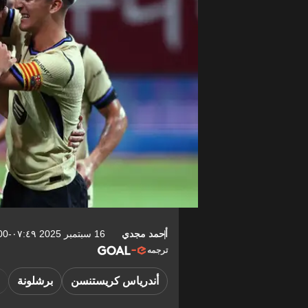
أحمد مجدي
16 سبتمبر 2025 ٠٧:٤٩-04:00
ترجمه
أندرياس كريستنسن
برشلونة