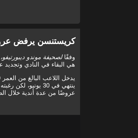
كريستنسن يرفض عروض
وفقًا
لصحيفة موندو ديبورتيفو،
أ
هي البقاء في النادي وتجديد ع
ينتهي في 30 يونيو، ل
عروضًا من عدة أندية خلال ال