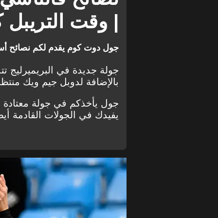
هاري كين
وولفرهامبتون
| وقت التريبل ك
برونو فيرنانديز
ساوثامبتون
وست هام
محمد صلاح
جول دوت كوم يقدم لكم نصائح أسبو
هيونج مين سون
كريستال بالاس
جولة جديدة في البريميرليج تت
بالإضافة لدوبل جيم ويك منتظر 
جواو كانسيلو
مانشستر سيتي
فقرات ومقالات
ليفربول
جول يأخذكم في جولة معتادة حو
يفيدك في الجولات القادمة أيضً