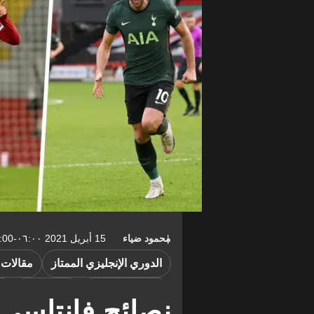
محمود ضياء
15 أبريل 2021 ٠٦:٠٠-04:00
الدوري الإنجليزي الممتاز
مقالات 
كيفين دي بروين
غاريث بايل
أ