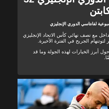
مانشستر يونايتد
رياض محرز
ابتن
ليدز يونايتد
بيرنلي
فولهام
شيفيلد يونايتد
عية لفانتاسي الدوري الإنجليزي
برايتون
توتنهام هوتسبير
داخل مع نصف نهائي كأس الاتحاد الإنجليزي
لتوتنهام الجريح في الفترة الأخيرة.
آرسنال
تشيلسي
إيفرتون
ليستر سيتي
ل أبرز الخيارات لهذه الجولة وما قد
ا.