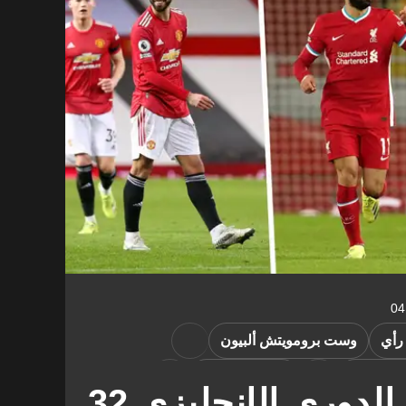
رأي
وست برومويتش ألبيون
ستون فيلا
نيوكاسل يونايتد
نصائح فانتاسي الدوري الإنجليزي 32