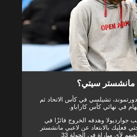
 مانشستر سيتي؟
دورتموند، تشيلسي في كأس الاتحاد ثم
هام في نهائي كأس كاراباو.
ب جوارديولا وهدفه الخروج فائزًا في
حتي فعليك بالابتعاد عن لاعبي مانشستر
هم لأي مباراة في الجولة 33