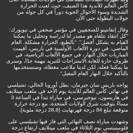
كأس العالم للأندية هذا الصيف، حيث لعبت الحرارة
الشديدة وسوء الأحوال الجوية دوراً في كل جولة من
جولات البطولة حتى الآن.
وقال إنفانتينو للصحفيين في مؤتمر صحفي في نيويورك:
"كل انتقاد نتلقاه هو مصدر لنا لدراسة وتحليل ما يمكننا
القيام به بشكل أفضل". "بالطبع، الحرارة مشكلة. العام
الماضي، في دورة الألعاب الأولمبية في باريس، أقيمت
المباريات خلال النهار، في جميع الألعاب الرياضية، في
ظروف حارة للغاية.الاستراحات للتبريد مهمة جدًا، وسنرى
ما يمكننا فعله، لكن لدينا ملاعب مغطاة، وسنستخدمها
بالتأكيد خلال النهار العام المقبل".
يواجه باريس سان جيرمان، بطل أوروبا الحالي، تشيلسي
في نهائي كأس العالم للأندية يوم الأحد في ملعب ميتلايف
في هاريسون، نيوجيرسي، في مباراة تبدأ في الساعة 3
مساءً بتوقيت شرق الولايات المتحدة، مع درجة حرارة
متوقعة تبلغ 84 درجة فهرنهايت (28.8 درجة مئوية).
وشهدت مباراة نصف النهائي التي فاز فيها
تشيلسي
على
فلومينينسي يوم الثلاثاء في ملعب ميتلايف ارتفاع درجة