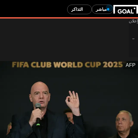
مباشر
التذاكر
محتوى مخصص للبالغين فقط
AFP
هل عمرك 24 أو أكبر؟
عمرك لا يسمح لك بمشاهدة محتوى المراهنات. سيتم إعادة توجيهك
إلى الصفحة الرئيسية.
ساعدنا في التحقق من عمرك من خلال تقديم إجابة صادقة. يحتوي هذا
الموقع على إعلانات للمقامرة لـ 24+.
انتقل إلى الصفحة الرئيسية
عرض إعلانات المراهنات
نعم، عمري 24 أو أكثر
لا، أنا أصغر من 24