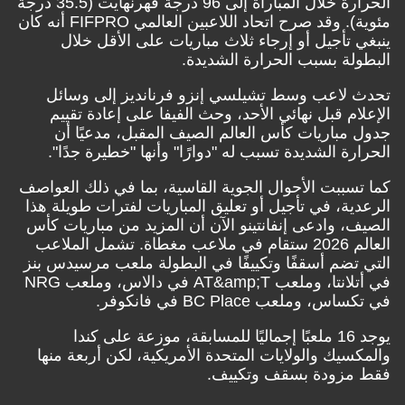
الحرارة خلال المباراة إلى 96 درجة فهرنهايت (35.5 درجة
مئوية). وقد صرح اتحاد اللاعبين العالمي FIFPRO أنه كان
ينبغي تأجيل أو إرجاء ثلاث مباريات على الأقل خلال
البطولة بسبب الحرارة الشديدة.
تحدث لاعب وسط تشيلسي إنزو فرنانديز إلى وسائل
الإعلام قبل نهائي الأحد، وحث الفيفا على إعادة تقييم
جدول مباريات كأس العالم الصيف المقبل، مدعيًا أن
الحرارة الشديدة تسبب له "دوارًا" وأنها "خطيرة جدًا".
كما تسببت الأحوال الجوية القاسية، بما في ذلك العواصف
الرعدية، في تأجيل أو تعليق المباريات لفترات طويلة هذا
الصيف، وادعى إنفانتينو الآن أن المزيد من مباريات كأس
العالم 2026 ستقام في ملاعب مغطاة. تشمل الملاعب
التي تضم أسقفًا وتكييفًا في البطولة ملعب مرسيدس بنز
في أتلانتا، وملعب AT&amp;T في دالاس، وملعب NRG
في تكساس، وملعب BC Place في فانكوفر.
يوجد 16 ملعبًا إجماليًا للمسابقة، موزعة على كندا
والمكسيك والولايات المتحدة الأمريكية، لكن أربعة منها
فقط مزودة بسقف وتكييف.