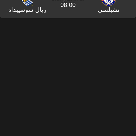
08:00
تشيلسي
ريال سوسييداد