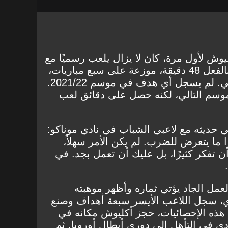
وش لأول مرة، كان لا يزال يلعب رسميًا مع
موناكو بي، لكنه كان قد لعب بالفعل 48 دقيقة، موزعة على سبع مباريات،
مع موناكو في الدوري الفرنسي. لم يسجل أي هدف في موسم 2021/22.
وسم التالي، لكنه حصل على دقائق لعب
 حديثه مع لاعبي الشباب في نادي موناكو:
رًا ما يتعرض للضرب. لم يكن الأمر سهلاً،
 تفكر كثيرًا، بل عليك أن تعمل بجد. في
20، بدأ هذا العمل الجاد يؤتي ثماره وأظهر موهبته
باراة بالدوري، سجل اللاعب الأيسر سبعة أهداف وصنع
هذه الإحصائيات، حجز أكليوش مكانه في
دي في التأهل إلى دوري أبطال أوروبا. ثم