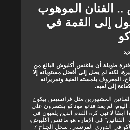
. الفنان الموهوب
ول إلى القمة في
كو
يد
ترة طويلة أن ماغنس أكليوش البالغ من
وهبة كبيرة، لكنه لم يصل إلى أفضل مستوياته إلا
ح، المعروف بلمسته الفنية وتمريراته
فاءة إلى لعبه.
 الفنانين المشهورين مثل فرانسيس بيكون
اليوم، لم يعد فنانو موناكو يقتصرون على
 أيضًا لاعبي كرة القدم الذين يلعبون في
"الفنانين" في الإمارة هو ماغنس أكليوش،
الذي قدم موسمًا جيدًا مع موناكو في الدوري الفرنسي. سجل الجناح 7