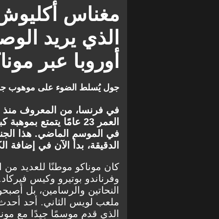
مغناس أكليوش .
الذي يريد الوص
أوروبا عبر مونا
جول يُسلط الضوء على موهوب جد
في فرنسا، من المعروف منذ ف
العمر 23 عامًا يتمتع بم
في الموسم الماضي. هذا الجنا
الدقيقة، بدأ الآن في إضافة الك
كان موناكو موطنًا للعديد من
وفرناندو بوتيرو وكيس فيركاد. 
النحاتين والرسامين، بل أصبحوا
ملعب لويس الثاني. أحد أحدث 