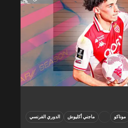
موناكو
ماجني أكليوش
الدوري الفرنسي