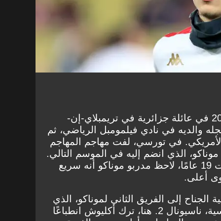
ولد أكليوش في 25 فبراير 2002 في عائلة جزائرية في تريمبلاي-إن-
 والديه في نادي فيلمومبل الرياضي، ثم
 الأمريكي. في تورسي، لفت مهاجم المهاجم
 15 عامًا أنظار موناكو، الذي انضم إليه في الموسم التالي.
بعد موسم واحد في فريق تحت 19 عامًا، لاحظ مدربو موناكو أنه سريع
ى أعلى.
20، تمت ترقية الجناح إلى الفريق الثاني لموناكو، الذي
يلعب في الدرجة الثالثة الفرنسية، ناسيونال 2. هنا، ترك أكليوش انطباعًا