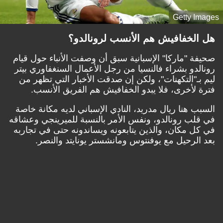
Getty Images
هل الخفافيش هم الأنسب لرونالدو؟
صحيفة "ماركا" الإسبانية سبق أن وصفت الأنباء حول قيام
رونالدو بشراء فالنسيا من رجل الأعمال السنغفاوري بيتر
ليم بـ"التكهنات"، ولكن إن صدقت الأخبار التي تظهر من
فترة لأخرى، فلا يبدو الخفافيش هم الفريق الأنسب.
السبب هنا ريال مدريد، النادي الإسباني لديه مكانة خاصة
في قلب رونالدو، ونفس الأمر بالنسبة للميرينجي وعشاقه
في كل مكان، والذين يتابعونه ويساندونه حتى في تجاربه
بعد الرحيل مع يوفنتوس ومانشستر يونايتد والنصر.