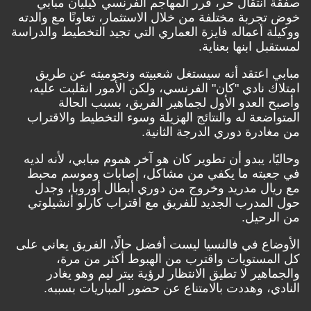
صفقة انتقال حر، قرر المهاجم الفرنسي كيليان مبابي
خوض تجربة مختلفة من خلال الاستثمار، تعاونًا مع والدته
ووكيلة أعماله فايزة العماري التي تجيد التخطيط والدراسة
لمستقبل ابنها بعناية.
مبابي اعتقد أنه سيستغل شعبيته ونجوميته عن طريق
امتلاك نادي "كان" الفرنسي، ولكن الأمور انقلبت عليه،
وأصبح العدو الأول لجماهير الفريق، بسبب الحالة
المتواضعة له والنتائج الهزيلة وسوء التخطيط والاقتراب
من مغادرة دوري الدرجة الثانية.
وحاليًا، يبدو أن تطوير كان هو آخر هموم مبابي، لأنه لديه
في جعبته ما يكفي من مشاكل، إصابات وموسم محبط
مع ريال مدريد وخروج من دوري أبطال أوروبا، وجدل
حول المدرب الجديد للفريق مع اقتراب كارلو أنشيلوتي
من الرحيل.
الأوضاع في فالنسيا ليست أفضل حالًا، الفريق يعاني على
كل المستويات واقترب من الهبوط أكثر من مرة،
والجماهير لا تطيق الانتظار لرؤية بيتر ليم وهو يغادر
النادي، وهددت بالامتناع عن حضور المباريات بسببه.