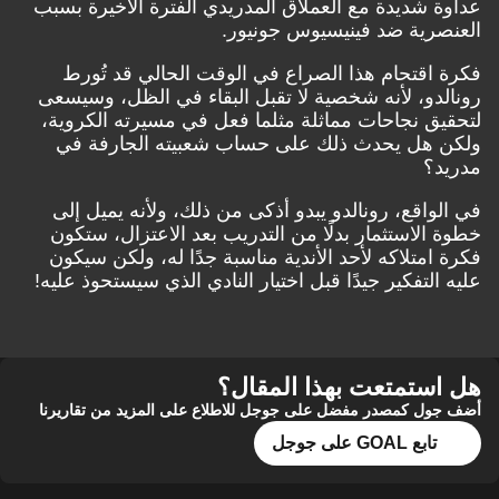
عداوة شديدة مع العملاق المدريدي الفترة الأخيرة بسبب
العنصرية ضد فينيسيوس جونيور.
فكرة اقتحام هذا الصراع في الوقت الحالي قد تُورط
رونالدو، لأنه شخصية لا تقبل البقاء في الظل، وسيسعى
لتحقيق نجاحات مماثلة مثلما فعل في مسيرته الكروية،
ولكن هل يحدث ذلك على حساب شعبيته الجارفة في
مدريد؟
في الواقع، رونالدو يبدو أذكى من ذلك، ولأنه يميل إلى
خطوة الاستثمار بدلًا من التدريب بعد الاعتزال، ستكون
فكرة امتلاكه لأحد الأندية مناسبة جدًا له، ولكن سيكون
عليه التفكير جيدًا قبل اختيار النادي الذي سيستحوذ عليه!
هل استمتعت بهذا المقال؟
أضف جول كمصدر مفضل على جوجل للاطلاع على المزيد من تقاريرنا
تابع GOAL على جوجل