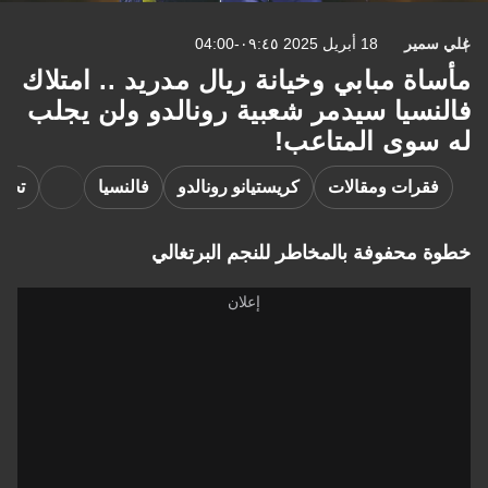
علي سمير
18 أبريل 2025 ٠٩:٤٥-04:00
مأساة مبابي وخيانة ريال مدريد .. امتلاك
فالنسيا سيدمر شعبية رونالدو ولن يجلب
له سوى المتاعب!
فقرات ومقالات
كريستيانو رونالدو
فالنسيا
تحلي
خطوة محفوفة بالمخاطر للنجم البرتغالي