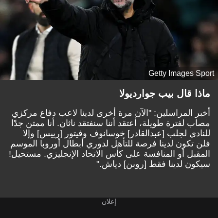
Getty Images Sport
ماذا قال بيب جوارديولا
أخبر المراسلين: "الآن مرة أخرى لدينا لاعب دفاع مركزي
مصاب لفترة طويلة، أعتقد أننا سنفتقد ناثان. أنا ممتن جدًا
للنادي لجلب [عبدالقادر] خوسانوف وفيتور [رييس] وإلا
فلن تكون لدينا فرصة للتأهل لدوري أبطال أوروبا الموسم
المقبل أو المنافسة على كأس الاتحاد الإنجليزي. مستحيل!
سيكون لدينا فقط [روبن] دياش."