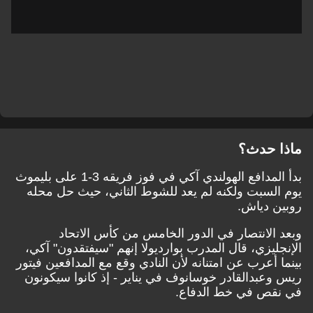
ماذا حدث؟
بدأ المدافع الهولندي آكي في فوز فريقه 3-1 على بليموث
يوم السبت ولكنه لم يعد للشوط الثاني، حيث حل محله
روبين دياش.
وبعد الانتصار في الدور الخامس من كأس الاتحاد
الإنجليزي، قال المدرب بوارديولا إنهم "سيفتقدون" آكي،
بينما أعرب عن امتنانه لأن النادي وقع مع المدافعين فيتور
ريس وعبدالقادر خوسانوف في يناير - إذ كانوا سيكونون
في نقص في خط الدفاع.