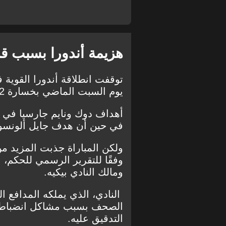
هزيمة أندورا بسبب قر
توقفت انطلاقة أندورا القوية 
يوم السبت الماضي بخسارة 2-1 أمام ليجانيس.
أهداف دوك ونايم جارسيا في ب
في حين أن هدف جايل ألونسو سج
ولكن المباراة جذبت المزيد م
وفقًا للتقرير الرسمي للحكم،
ومالك النادي بيكيه.
النادي، الذي يملكه المدافع ا
الصحف بسبب مشاكل انضباطية
التدقيق عليه.