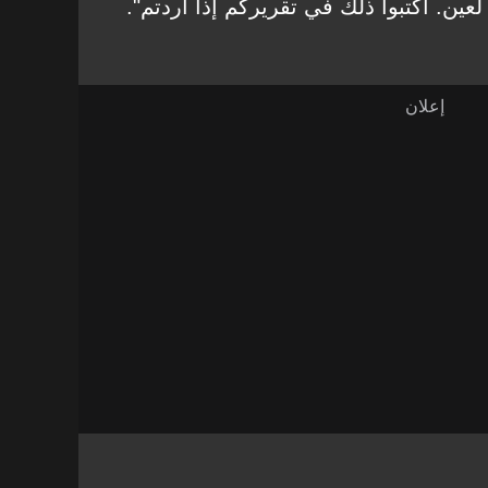
عين. اكتبوا ذلك في تقريركم إذا أردتم".