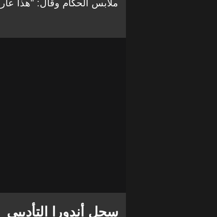
ملابس الحكام وقال: "هذا عار ل
سجل أندورا التأديبي