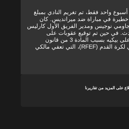
سبوع واحد فقط، تم تغريم النادي بمبلغ
ادث خطيرة في مباراة ضد ميرانديس. كان
م جاومي نوجيس ومدير الفريق الأول كارليس
دث. في حين تم توقيع عقوبات على
شخصين، لم يتم توقيع عقوبة على بيكيه بسبب المادة 3 من قانون
الانضباط التابع للاتحاد الإسباني لكرة القدم (RFEF)، التي تعفي مالكي
على المزيد من تقاريرنا