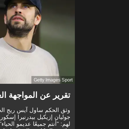
Getty Images Sport
تقرير عن المواجهة الغا
وثق الحكم ساول آيس ريج الحو
جوليان إزيكيل بيدرنيرا إسكور
لهم: "أنتم جميعًا عديمو الحي