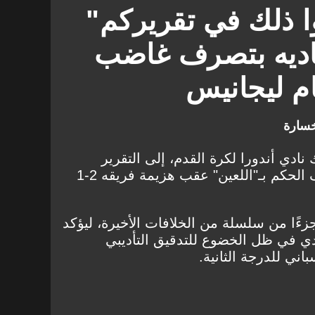
وا ذلك في تقريركم"
 ناديه بتصرف غاضب
ام ليجانيس
خسارة
نادي أندورا لكرة القدم، إلى التقرير
الرسمي للمباراة بعد أن وصف الحكم بـ"اللعين" عقب هزيمة فريقه 2-1
زءًا من سلسلة من الخلافات الأخيرة، ليؤكد
دي في ظل الخضوع للتدقيق التأديبي
ي للدرجة الثانية.