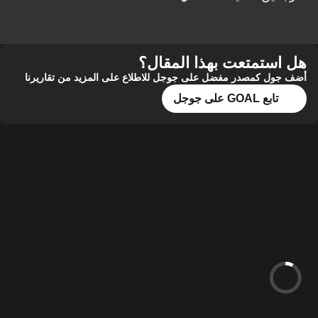
هل استمتعت بهذا المقال؟
أضف جول كمصدر مفضل على جوجل للاطلاع على المزيد من تقاريرنا
تابع GOAL على جوجل