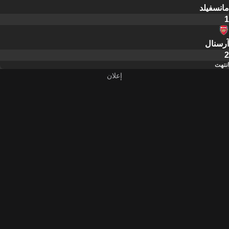
مانسفيلد
1
آرسنال
2
انتهت