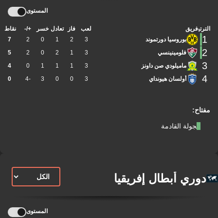
المستوى
الترتيب
فريق
لعب
فاز
تعادل
خسر
+/-
نقاط
1
بوروسيا دورتموند
3
2
1
0
2
7
2
فلومينينسي
3
1
2
0
2
5
3
ماميلودي صن داونز
3
1
1
1
0
4
4
أولسان هيونداي
3
0
0
3
-4
0
مفتاح:
الجولة القادمة
دوري أبطال إفريقيا
المستوى