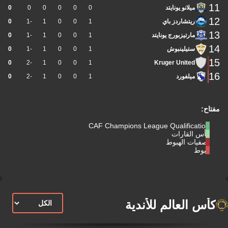
11
ميلانو يونايتد
0
0
0
0
0
0
12
ريتشاردز باي
1
0
0
1
-1
0
13
مارتيزبورج يونايتد
1
0
0
1
-1
0
14
ستيلينبوش
1
0
0
1
-1
0
15
0
-2
1
0
0
1
Kruger United
16
ميلفورد
1
0
0
1
-2
0
مفتاح:
CAF Champions League Qualification
كأس القارات
تصفيات الهبوط
هبوط
كأس العالم للأندية