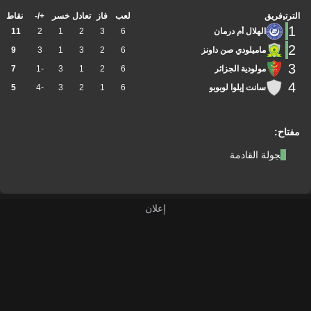
الترتيب
فريق
لعب
فاز
تعادل
خسر
+/-
نقاط
1
الهلال أم درمان
6
3
2
1
2
11
2
ماميلودي صن داونز
6
2
3
1
3
9
3
مولودية الجزائر
6
2
1
3
-1
7
4
سانت إيلوا لوبوبو
6
1
2
3
-4
5
مفتاح:
الجولة القادمة