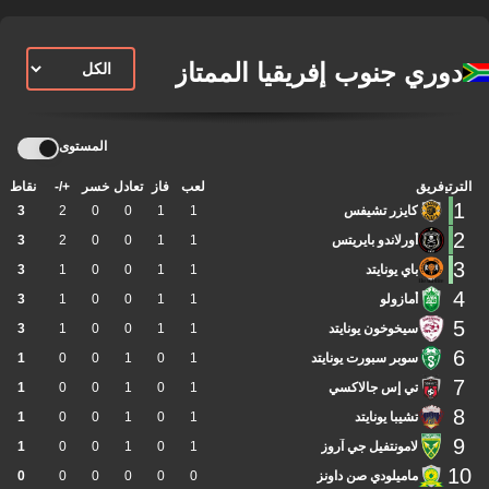
دوري جنوب إفريقيا الممتاز
المستوى
الترتيب
فريق
لعب
فاز
تعادل
خسر
+/-
نقاط
1
كايزر تشيفس
1
1
0
0
2
3
2
أورلاندو بايريتس
1
1
0
0
2
3
3
باي يونايتد
1
1
0
0
1
3
4
أمازولو
1
1
0
0
1
3
5
سيخوخون يونايتد
1
1
0
0
1
3
6
سوبر سبورت يونايتد
1
0
1
0
0
1
7
تي إس جالاكسي
1
0
1
0
0
1
8
تشيبا يونايتد
1
0
1
0
0
1
9
لامونتفيل جي آروز
1
0
1
0
0
1
10
ماميلودي صن داونز
0
0
0
0
0
0