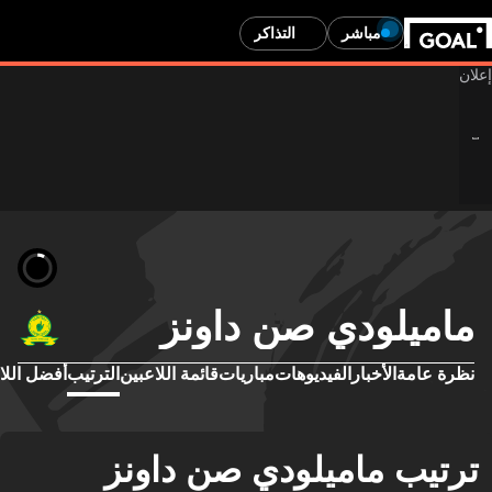
مباشر
التذاكر
ماميلودي صن داونز
نظرة عامة
الأخبار
الفيديوهات
مباريات
قائمة اللاعبين
الترتيب
أفضل اللا
ترتيب ماميلودي صن داونز