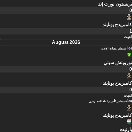
بريستون نورث إند
0
كامبريدج يونايتد
1
انتهت
August 2026
04 أغسطس
وديات الأندية
نورويتش سيتي
0
كامبريدج يونايتد
0
انتهت
08 أغسطس
كأس رابطة المحترفين
كامبريدج يونايتد
بارنيت