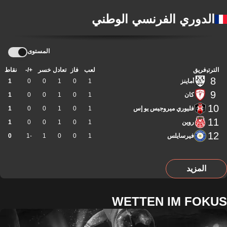
الدوري الفرنسي الوطني
المستوى
الترتيب
فريق
لعب
فاز
تعادل
خسر
+/-
نقاط
8
أماينز
1
0
1
0
0
1
9
كان
1
0
1
0
0
1
10
فليوري ميروجيس يو إس
1
0
1
0
0
1
11
روين
1
0
1
0
0
1
12
فيرسايلس
1
0
0
1
-1
0
المزيد
WETTEN IM FOKUS