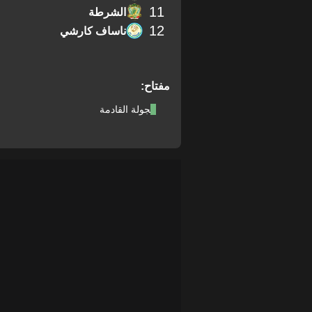
11
الشرطة
12
ناساف كارشي
مفتاح:
الجولة القادمة