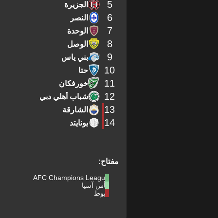
5
الجزيرة
6
النصر
7
الوحدة
8
الوصل
9
بني ياس
10
حتا
11
خورفكان
12
شباب أهلي دبي
13
الشارقة
14
يونايتد
مفتاح:
AFC Champions League
كأس آسيا
هبوط