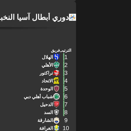
دوري أبطال آسيا النخب
الترتيب
فريق
1
الهلال
2
الأهلي
3
تراكتور
4
الاتحاد
5
الوحدة
6
شباب أهلي دبي
7
الدحيل
8
السد
9
الشارقة
10
الغرافة