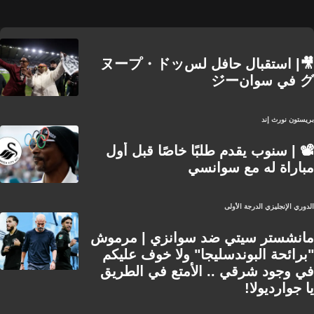
🎥| استقبال حافل لسヌープ・ドッ
グ في سوانジー
بريستون نورث إند
📽️ | سنوب يقدم طلبًا خاصًا قبل أول
مباراة له مع سوانسي
الدوري الإنجليزي الدرجة الأولى
مانشستر سيتي ضد سوانزي | مرموش
"برائحة البوندسليجا" ولا خوف عليكم
في وجود شرقي .. الأمتع في الطريق
يا جوارديولا!