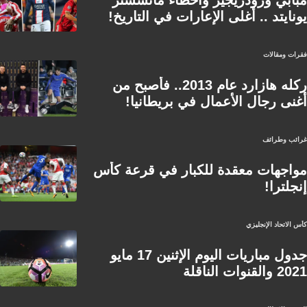
مبابي ورودريجيز وأخطاء مانشستر
يونايتد .. أغلى الإعارات في التاريخ!
فقرات ومقالات
ركله هازارد عام 2013.. فأصبح من
أغنى رجال الأعمال في بريطانيا!
غرائب وطرائف
مواجهات معقدة للكبار في قرعة كأس
إنجلترا!
كأس الاتحاد الإنجليزي
جدول مباريات اليوم الإثنين 17 مايو
2021 والقنوات الناقلة