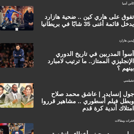
كأس آسيا
تفوق على هاري كين .. ضحية هازارد
يدخل قائمة أغنى 35 شابًا في بريطانيا
إيدين هازارد
أسوأ المدربين في تاريخ الدوري
الإنجليزي الممتاز.. ما ترتيب لامبارد
بينهم ؟
تشيلسي
جول إنسايدر | عاشق محمد صلاح
وبطل فيلم أسطوري .. مشاهير قرروا
امتلاك أندية كرة قدم
فقرات ومقالات