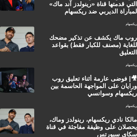
التي قدمتها قناة «رينولدز آند ماك»
لمباراة الديربي ضد ريكسهام
ريكسهام
روب ماك يكشف عن تذكير مضحك
للغاية (مصنف للكبار فقط) بقواعد
التعليق
ريكسهام
🎥| فوضى عارمة أثناء تعليق روب
ورايان على المواجهة الحاسمة بين
ريكسهام وسوانسي
ريكسهام
مالكا نادي ريكسهام، رينولدز وماك،
يحصلان على وظيفة مفاجئة في قناة
سكاي سبورتس