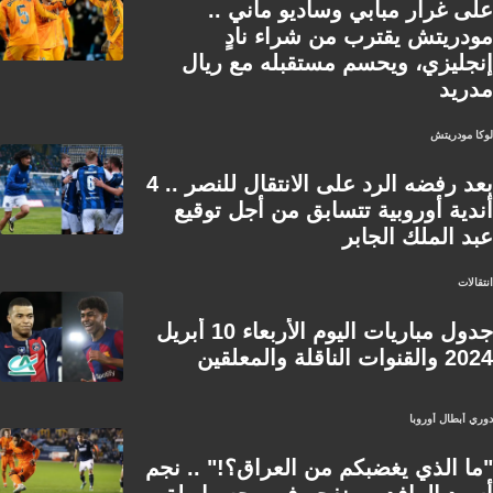
على غرار مبابي وساديو ماني ..
مودريتش يقترب من شراء نادٍ
إنجليزي، ويحسم مستقبله مع ريال
مدريد
لوكا مودريتش
بعد رفضه الرد على الانتقال للنصر .. 4
أندية أوروبية تتسابق من أجل توقيع
عبد الملك الجابر
انتقالات
جدول مباريات اليوم الأربعاء 10 أبريل
2024 والقنوات الناقلة والمعلقين
دوري أبطال أوروبا
"ما الذي يغضبكم من العراق؟!" .. نجم