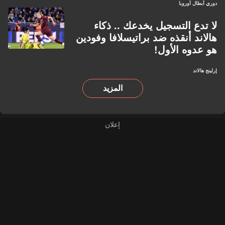
دوري أبطال أوروبا
لا تدع التسجيل يخدعك .. ذكاء
هالاند أنقذه ضد براتيسلافا وفودين
هو عدوه الأول!
إرلينج هالاند
المزيد