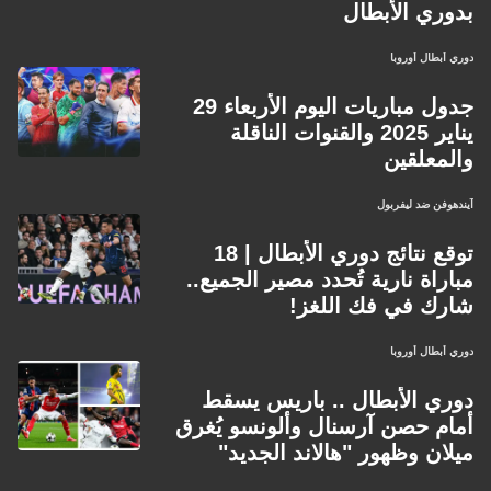
بدوري الأبطال
دوري أبطال أوروبا
جدول مباريات اليوم الأربعاء 29
يناير 2025 والقنوات الناقلة
والمعلقين
آيندهوفن ضد ليفربول
توقع نتائج دوري الأبطال | 18
مباراة نارية تُحدد مصير الجميع..
شارك في فك اللغز!
دوري أبطال أوروبا
دوري الأبطال .. باريس يسقط
أمام حصن آرسنال وألونسو يُغرق
ميلان وظهور "هالاند الجديد"