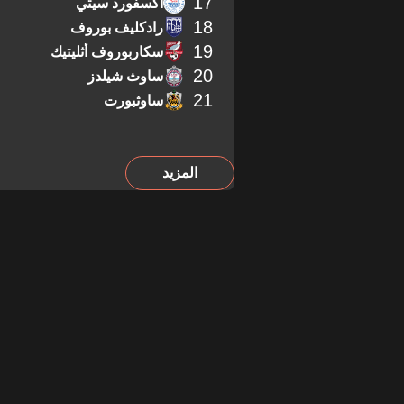
17
أكسفورد سيتي
18
رادكليف بوروف
19
سكاربوروف أثليتيك
20
ساوث شيلدز
21
ساوثبورت
المزيد