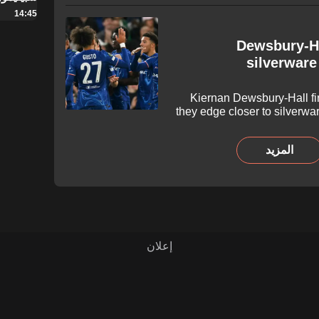
14:45
Dewsbury-Ha
silverware
Kiernan Dewsbury-Hall fi
they edge closer to silverw
المزيد