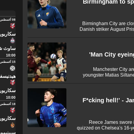
Birmingham to sp
08 أغسطس
Birmingham City are clos
Danish striker August Pri
سكاربورو
owned by NFL legend Tom Br
Besiktas and Lille to l
scorer. With personal te
ساوث شي
could be the marquee signi
Man City eyeing
10:00
15 أغسطس
Manchester City are
youngster Matias Siltan
هيدنيسف
سكاربورو
10:00
'F*cking hell!' -
18 أغسطس
سكاربورو
Reece James swore i
quizzed on Chelsea's 16-y
سبينيمو