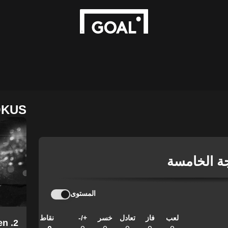
OKUS
جة الخامسة
المستوى
لعب
فاز
تعادل
خسر
+/-
نقاط
en