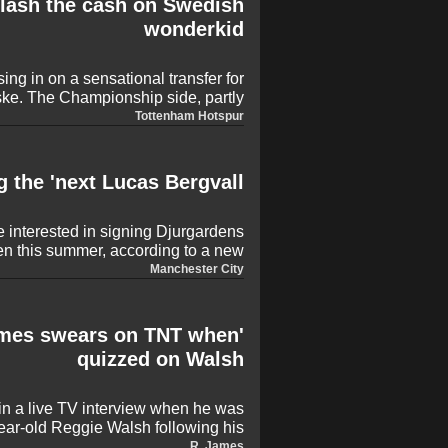
lash the cash on Swedish
wonderkid
ing in on a sensational transfer for
ske. The Championship side, partly
ady, have reportedly leapfrogged
Tottenham Hotspur
ead the race for the Allsvenskan top
rms nearly agreed, the towering ace
ng to push for the Premier League.
 the 'next Lucas Bergvall'
 interested in signing Djurgardens
en this summer, according to a new
report.
Manchester City
 James swears on TNT when
quizzed on Walsh
n a live TV interview when he was
ear-old Reggie Walsh following his
excellent senior debut.
R. James