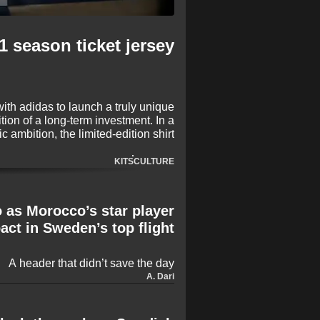
 season ticket jersey
th adidas to launch a truly unique
tion of a long-term investment. In a
ic ambition, the limited-edition shirt
ar 2161, designed to be passed down
through generations of supporters.
KITS
CULTURE
 as Morocco’s star player
act in Sweden’s top flight
A header that didn’t save the day
A. Dari