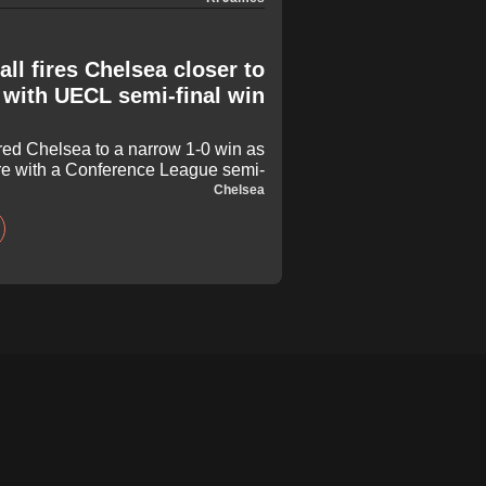
ll fires Chelsea closer to
 with UECL semi-final win
red Chelsea to a narrow 1-0 win as
are with a Conference League semi-
final win against Djurgarden.
Chelsea