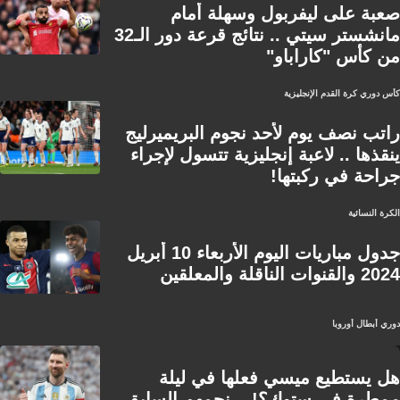
صعبة على ليفربول وسهلة أمام
مانشستر سيتي .. نتائج قرعة دور الـ32
من كأس "كاراباو"
كأس دوري كرة القدم الإنجليزية
راتب نصف يوم لأحد نجوم البريميرليج
ينقذها .. لاعبة إنجليزية تتسول لإجراء
جراحة في ركبتها!
الكرة النسائية
جدول مباريات اليوم الأربعاء 10 أبريل
2024 والقنوات الناقلة والمعلقين
دوري أبطال أوروبا
هل يستطيع ميسي فعلها في ليلة
ممطرة في ستوك؟! .. نجمهم السابق