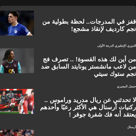
قفز في المدرجات.. لحظة بطولية من
نجم كارديف لإنقاذ مشجع!
الدوري الإنجليزي الدرجة الأولى
من أين لك هذه القسوة! .. تصرف فج
من لاعب مانشستر يونايتد السابق ضد
نجم ستوك سيتي
حنبعل المجبري
لا تحدثني عن ريال مدريد وراموس ..
ركنيات آرسنال هي الأكثر رعبًا وأحدهم
يعتقد أنه فك شفرة جوفر !
آرسنال