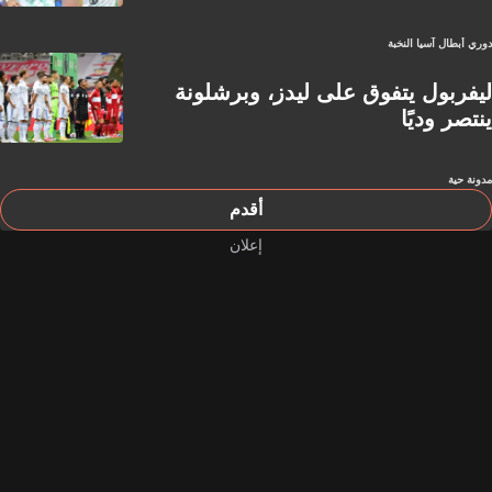
دوري أبطال آسيا النخبة
ليفربول يتفوق على ليدز، وبرشلونة
ينتصر وديًا
مدونة حية
أقدم