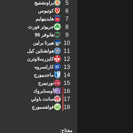
5
براونشفيج
6
كوتبوس
7
هايدينهايم
8
جريوثر فورث
9
هانوفر 96
10
هيرتا برلين
11
هولشتاين كيل
12
كايزرسلاوترن
13
كارلسروه
14
ماجديبورج
15
نورنبيرج
16
أوسنابروك
17
سانت باولي
18
فولفسبورج
مفتاح: