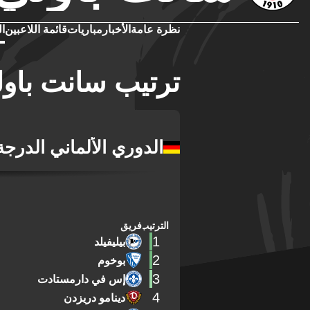
نظرة عامة
الأخبار
مباريات
قائمة اللاعبين
ال
ترتيب سانت باو
الدوري الألماني الدرجة 
الترتيب
فريق
1
بيليفيلد
2
بوخوم
3
إس في دارمستادت
4
دينامو دريزدن