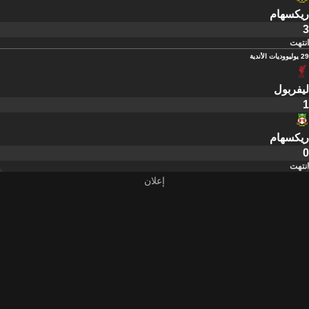
ريكسهام
3
انتهت
29 يوليو
وديات الأندية
ليفربول
1
ريكسهام
0
انتهت