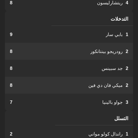
4
ريتشارليسون
8
التدخلات
1
بابي سار
9
2
رودريجو بينتانكور
8
2
جد سبينس
8
2
ميكي فان دي فين
8
3
جواو بالينيا
7
التسلل
1
راندال كولو مواني
2