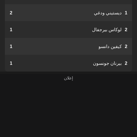
1
ديستيني ودغي
2
2
لوكاس بيرجفال
1
2
كيفين دانسو
1
2
بيرنان جونسون
1