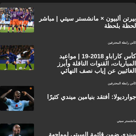
بيرتن ألبيون × مانشستر سيتي | مباشر
لحظة بلحظة
كأس رابطة المحترفين
كأس كاراباو 2018-19 | مواعيد
المباريات، القنوات الناقلة وأبرز
الغائبين عن إياب نصف النهائي
كأس رابطة المحترفين
جوارديولا: أفتقد بنيامين ميندي كثيرًا
مانشستر سيتي
ميندي ضمن قائمة السيتي لمواجهة