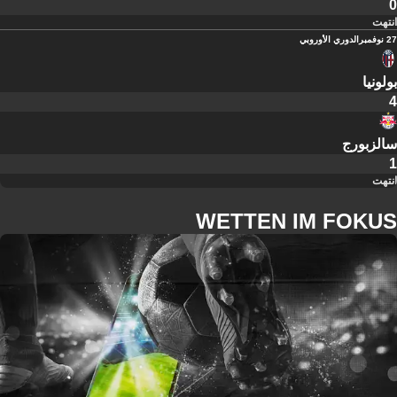
0
انتهت
27 نوفمبر
الدوري الأوروبي
بولونيا
4
سالزبورج
1
انتهت
WETTEN IM FOKUS