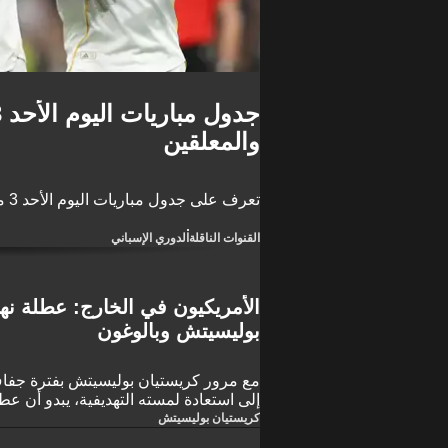
والمعلقين
تعرف على جدول مباريات اليوم الأحد 3 مايو 2026 والقنوات الناقلة والمعلقين والمباريات العربية
القنوات الناقلة
الدوري الإسباني
الأمريكيون في الخارج: عطلة نها
بوليسيتش وبالوغون
مع مرور كريستيان بوليسيتش بفترة جفاف
إلى استعادة لمسته التهديفية، يبدو أن عط
بالأحداث بالنسبة للاعبين الأمريكيين في ا
كريستيان بوليسيتش