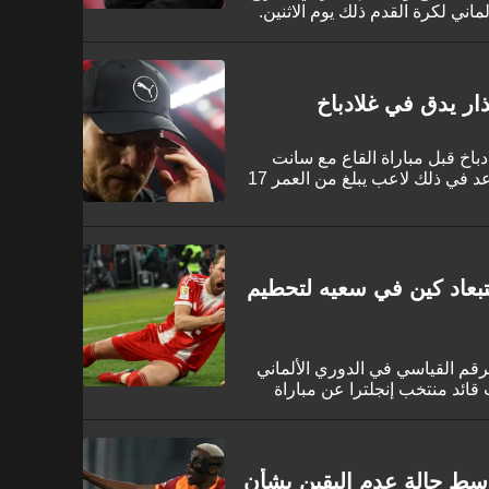
لماني لكرة القدم ذلك يوم الاثنين.
ذار يدق في غلادباخ
باخ قبل مباراة القاع مع سانت
باولي يوم الجمعة. ومن المفترض أن يساعد في ذلك لاعب يبلغ من العمر 17
تبعاد كين في سعيه لتحطيم
م القياسي في الدوري الألماني
 قائد منتخب إنجلترا عن مباراة
ادباخ. ويشكل غياب اللاعب البالغ
نسنت كومباني، حيث كان المهاجم المتميز
أهداف المسجلة في موسم واحد.
سط حالة عدم اليقين بشأن