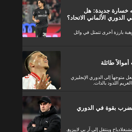
جه خسارة جديدة: هل
الدوري الألماني الاتحاد؟
هبة بارزة أخرى تتمثل في وائل
موالاً طائلة
لا فريق 1. FC كولن بالفعل متوجهاً إلى الدوري الإنجليزي
غريم اللدود بالذات.
بورغ يضرب بقوة في الدوري
نغلادباخ وينتقل إلى آر بي لايبزيغ.