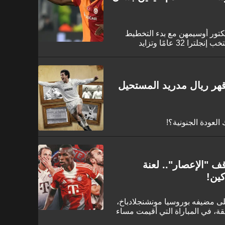
فيكتور أوسيمهن مع بدء التخطيط
لمرحلة ما بعد هاري كين. مع بلوغ قائد منتخب إنجلترا 32 عامًا وتزايد
ومباني على ضم النجم النيجيري
اي، ليكون خليفته على المدى
هر ريال مدريد المستحيل
 العودة الجنونية؟!
ف "الإعصار".. لعنة
ين!
ايرن ميونخ فوزًا كبيرًا بنتيجة 3-0 على مضيفه بوروسيا مونشنجلادباخ،
ب بعشرة لاعبين لأكثر من 70 دقيقة، في المباراة التي أقيمت مساء
افسات الدوري الألماني.