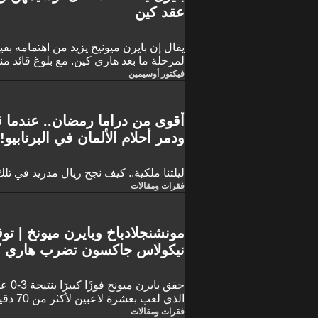
عقد كين
يقال إن بايرن ميونيخ يزيد من اهتمامه ب
التكهنات حول وضع عقده، يحرص فنسنت ك
فيكتور أوسيمين
أوسيمهن، الذي يزدهر حاليًا في غلطة سر
الطويل لقيادة الهجوم في أليانز أرينا.
أقوى من دراما رمضان.. عندما ق
ودمر أحلام الألمان في البرنابيو!
ليلتنا ملكية.. كيف نجح ريال مدريد في تلك
فقرات ومقالات
مونشنجلادباخ وبايرن ميونخ | توق
نيكولاس جاكسون تضرب هاري ك
حقق ب
الذي لع
السبت على ملعب "بوروسيا بارك" ضمن من
فقرات ومقالات