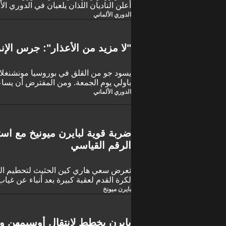
أعلن الناديان اللذان يلعبان في الدوري الأ
الدوري الألماني
"لا مزيد من الأعذار": جرس الإن
يسود جو من القلق في بوروسيا مونشنغلاد
عامًا.
الدوري الألماني
ضربة قوية لبايرن ميونيخ مع اس
الرقم القياسي
تعرض سعي هاري كين الحثيث لتحطيم الرق
لكرة القدم لعقبة كبيرة بعد أنباء عن غياب
بايرن ميونيخ المقبلة مع بوروسيا مونشنغل
بايرن ميونخ
من العمر 32 عامًا ضربة قوية لفي
يقترب من تحطيم الرقم القياسي لعدد ال
بايرن يخطط لانتقال أوسيمهن و