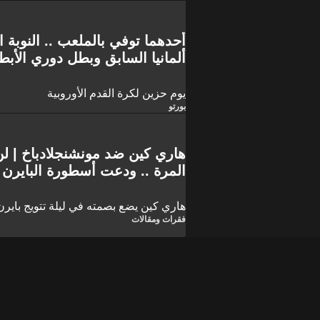
أحدهما توفي بالملعب .. النوبة ا
ألمانيا السابق وبطل دوري الأبط
يوم حزين لكرة القدم الأوروبية
بورتو
هاري كين ضد مونشنجلادباخ | لن
المرة .. ودعت أسطورة البايرن 
من سخرية الجماهير!
هاري كين يضع بصمته في ليلة تتويج بايرن 
فقرات ومقالات