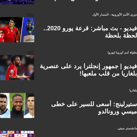
دوري الأمم الأوروبية - المسار الأول
فيديو - بث مباشر: قرعة يورو 2020..
لحظة بلحظة
بطولة أمم أوروبا (يورو)
فيديو | جمهور إنجلترا يرد على عنصرية
بلغاريا من قلب ملعبها!
بلغاريا
ستيرلينج: أسعى للسير على خطى
ميسي ورونالدو
مانشستر سيتي