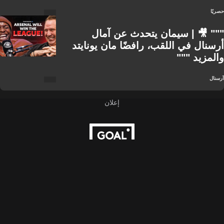
حصريًا
""" 🎥 | سيمان يتحدث عن آمال
أرسنال في اللقب، رافضًا مان يونايتد
والمزيد """
آرسنال