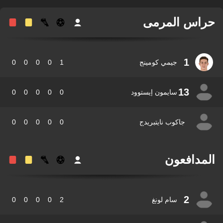
اس المرمى
1
جيمي كومينج
1
0
0
0
0
13
سايمون إيستوود
0
0
0
0
0
جاكوب نايتبريدج
0
0
0
0
0
مدافعون
2
سام لونغ
2
0
0
0
0