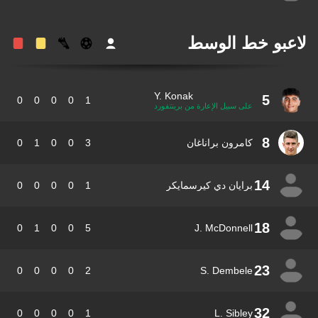
عبو خط الوسط
Y. Konak
5
0
0
0
0
1
على سبيل الإعارة من برينتفورد
8
كامرون براناغان
3
0
0
1
0
14
برايان دي كيرسمايكر
1
0
0
0
0
18
0
1
0
0
5
J. McDonnell
23
0
0
0
0
2
S. Dembele
32
0
0
0
0
1
L. Sibley