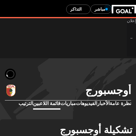
مباشر
التذاكر
وجسبورج
رة عامة
الأخبار
الفيديوهات
مباريات
قائمة اللاعبين
الترتيب
كيلة أوجسبورج