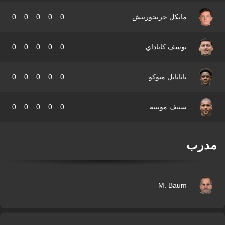
مايكل جريجوريتش
0
0
0
0
0
يوسف كاباداي
0
0
0
0
0
ناثانايل مبوكو
0
0
0
0
0
ستيف مونييه
0
0
0
0
0
درب
M. Baum