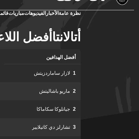
نظرة عامة
الأخبار
الفيديوهات
مباريات
قائمة
أتالانتاأفضل اللا
أفضل الهدافين
1
لازار ساماردزيتش
2
ماريو باشاليتش
2
جيانلوكا سكاماكا
3
تشارلز دي كاتيلايير